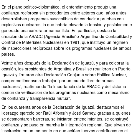
En el plano político-diplomático, el entendimiento produjo una
confianza recíproca sin precedentes entre actores que, años antes,
desarrollaban programas susceptibles de conducir a pruebas con
explosivos nucleares, lo que habría elevado la tensión y posiblemente
generado una carrera armamentista. En particular, destaca la
creación de la ABACC (Agencia Brasileño-Argentina de Contabilidad y
Control de Materiales Nucleares) en 1991, que instituyó un régimen
de inspecciones recíprocas sobre los programas nucleares de ambos
países.
Veinte años después de la Declaración de Iguazú, y para celebrar la
ocasión, los presidentes de Argentina y Brasil se reunieron en Puerto
Iguazú y firmaron otra Declaración Conjunta sobre Política Nuclear,
comprometiéndose a trabajar “por un mundo libre de armas
nucleares”, reafirmando “la importancia de la ABACC y del sistema
común de verificación de los programas nucleares como mecanismo
de confianza y transparencia mutua”.
En los cuarenta años de la Declaración de Iguazú, destacamos el
liderazgo ejercido por Raúl Alfonsín y José Sarney, gracias a quienes
se desmontaron barreras, se iniciaron entendimientos, se construyó
confianza y se puso en marcha la integración regional. Que sirvan de
inspiración en un momento en que actúan fuerzas centrífugas en el