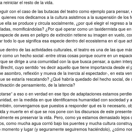
reiniciar el resto de la vida.
eguir con el caso de las butacas del teatro como ejemplo para pensar, 
quienes nos dedicamos a la cultura asistimos a la suspensión de los 
ue ella se produce y circula socialmente, ¿por qué elegir el regreso a l
aladas, momificándolas? ¿Por qué operar como un taxidermista que en
especie de aves en peligro de extinción retiene su imagen en vuelo, co
ar todo lo que significa esa especie dentro del ecosistema en el que a
ue dentro de las actividades culturales, el teatro es una de las que m
 como un hecho social -entre otras cosas porque ocurre en un espac
rque se dirige a una comunidad con la que busca pensar, a quien interp
 Brecht, cuyo sentido “es decir aquello que tiene importancia desde el 
e asombro, reflexión y mueva de la inercia al espectador-, en esta ver
 que se estaría rescatando? ¿Qué habría quedado del hecho social, de s
tivación de pensamiento, de la latencia?
ptarse” a eso o en verdad en ese tipo de adaptaciones estamos perdi
nidad, en la medida en que identificamos humanidad con sociedad y
ambién, convengamos que puestos a responder qué es lo necesario, o
ida y muerte en el que se nos pone con los discursos de este present
almente es preservar la vida. Pero, como ya estamos demasiado lejos 
cos, como mucha agua corrió bajo los puentes y mucha cultura constru
o momento y lugar (y seguramente seguiremos haciéndolo), ¿cómo n