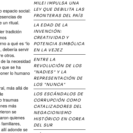
MILEI IMPULSA UNA
LEY QUE DEBILITA LAS
o espacio social:
FRONTERAS DEL PAÍS
resencias de
 un ritual.
LA EDAD DE LA
er tradición
INVENCIÓN:
imos
CREATIVIDAD Y
rno a qué es “lo
POTENCIA SIMBÓLICA
, debería servir
EN LA VEJEZ
e otros.
ENTRE LA
a de la necesidad
REVOLUCIÓN DE LOS
o que se ha
"NADIES" Y LA
eponer lo humano
REPRESENTACIÓN DE
LOS "NUNCA"
al, más allá de
de
LOS ESCÁNDALOS DE
o traumas
CORRUPCIÓN COMO
iones más
CATALIZADORES DEL
rieron se
NEGACIONISMO
caron quienes
HISTÓRICO EN COREA
 familiares,
DEL SUR
 allí adonde se