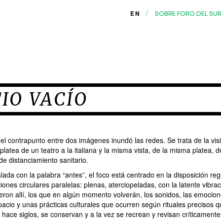
/
EN
SOBRE FORO DEL SU
TIO VACÍO
 el contrapunto entre dos imágenes inundó las redes. Se trata de la vis
a platea de un teatro a la italiana y la misma vista, de la misma platea,
de distanciamiento sanitario.
lada con la palabra “antes”, el foco está centrado en la disposición regu
ones circulares paralelas: plenas, aterciopeladas, con la latente vibrac
ron allí, los que en algún momento volverán, los sonidos, las emociones
cio y unas prácticas culturales que ocurren según rituales precisos 
hace siglos, se conservan y a la vez se recrean y revisan críticamente