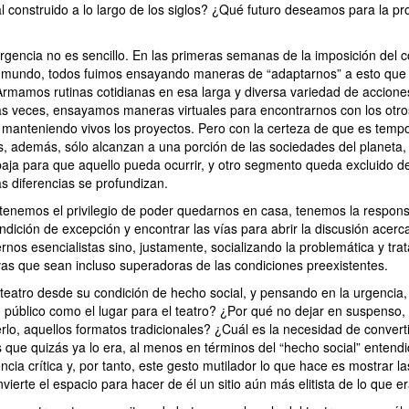
l construido a lo largo de los siglos? ¿Qué futuro deseamos para la p
rgencia no es sencillo. En las primeras semanas de la imposición del 
el mundo, todos fuimos ensayando maneras de “adaptarnos” a esto que
rmamos rutinas cotidianas en esa larga y diversa variedad de accion
s veces, ensayamos maneras virtuales para encontrarnos con los otro
r manteniendo vivos los proyectos. Pero con la certeza de que es temp
, además, sólo alcanzan a una porción de las sociedades del planeta,
baja para que aquello pueda ocurrir, y otro segmento queda excluido d
s diferencias se profundizan.
tenemos el privilegio de poder quedarnos en casa, tenemos la respons
dición de excepción y encontrar las vías para abrir la discusión acerca
rnos esencialistas sino, justamente, socializando la problemática y tra
ivas que sean incluso superadoras de las condiciones preexistentes.
l teatro desde su condición de hecho social, y pensando en la urgencia,
o público como el lugar para el teatro? ¿Por qué no dejar en suspenso,
lo, aquellos formatos tradicionales? ¿Cuál es la necesidad de converti
 que quizás ya lo era, al menos en términos del “hecho social” enten
ncia crítica y, por tanto, este gesto mutilador lo que hace es mostrar 
nvierte el espacio para hacer de él un sitio aún más elitista de lo que er