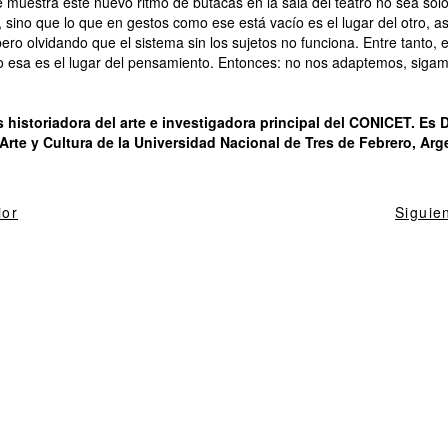
 muestra este nuevo ritmo de butacas en la sala del teatro no sea sólo
 sino que lo que en gestos como ese está vacío es el lugar del otro, a
ero olvidando que el sistema sin los sujetos no funciona. Entre tanto, el
 esa es el lugar del pensamiento. Entonces: no nos adaptemos, siga
 historiadora del arte e investigadora principal del CONICET. Es D
rte y Cultura de la Universidad Nacional de Tres de Febrero, Arg
ior
Siguie