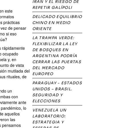
IRÁN Y EL RIESGO DE
REPETIR GALÍPOLI
en este
formatos
DELICADO EQUILIBRIO
as prácticas
CHINO EN MEDIO
 vez de pensar
ORIENTE
mo si eso
LA TRAMPA VERDE:
ctúa?
FLEXIBILIZAR LA LEY
ás rápidamente
DE BOSQUES EN
io ocupado
ARGENTINA PODRÍA
ela y, en
CERRAR LAS PUERTAS
punto de vista
DEL MERCADO
sión mutilada del
EUROPEO
us rituales, de
PARAGUAY - ESTADOS
UNIDOS – BRASIL.
endo un
SEGURIDAD Y
 ambas con
ELECCIONES
bviamente ante
e pandémico, lo
VENEZUELA UN
de aquellos
LABORATORIO:
yeron las
ESTRATEGIA Y
os pensamos