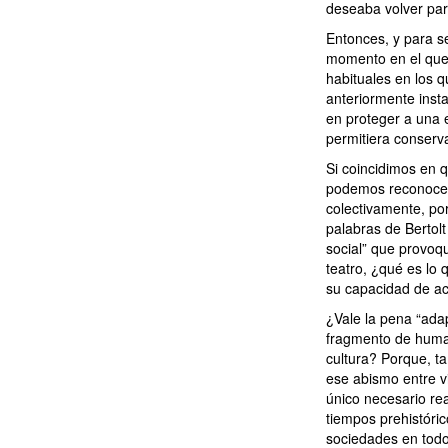
deseaba volver para 
Entonces, y para s
momento en el que 
habituales en los q
anteriormente inst
en proteger a una 
permitiera conserv
Si coincidimos en q
podemos reconocer
colectivamente, po
palabras de Bertolt
social” que provoqu
teatro, ¿qué es lo
su capacidad de ac
¿Vale la pena “ada
fragmento de huma
cultura? Porque, t
ese abismo entre v
único necesario re
tiempos prehistóri
sociedades en tod