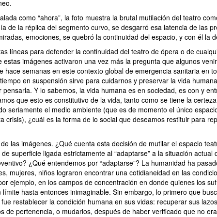
neo.
lada como “ahora”, la foto muestra la brutal mutilación del teatro com
ía de la réplica del segmento curvo, se desgarró esa latencia de las p
iradas, emociones, se quebró la continuidad del espacio, y con él la de
as líneas para defender la continuidad del teatro de ópera o de cualqui
ue estas imágenes activaron una vez más la pregunta que algunos ven
e hace semanas en este contexto global de emergencia sanitaria en to
 tiempo en suspensión sirve para cuidarnos y preservar la vida humana
pensarla. Y lo sabemos, la vida humana es en sociedad, es con y entr
mos que esto es constitutivo de la vida, tanto como se tiene la certez
ndo seriamente el medio ambiente (que es de momento el único espaci
a crisis), ¿cuál es la forma de lo social que deseamos restituir para r
 de las imágenes. ¿Qué cuenta esta decisión de mutilar el espacio teatr
 de superficie ligada estrictamente al “adaptarse” a la situación actual 
reventivo? ¿Qué entendemos por “adaptarse”? La humanidad ha pasad
es, mujeres, niños lograron encontrar una cotidianeidad en las condic
por ejemplo, en los campos de concentración en donde quienes los suf
 límite hasta entonces inimaginable. Sin embargo, lo primero que bus
, fue restablecer la condición humana en sus vidas: recuperar sus lazos
ios de pertenencia, o mudarlos, después de haber verificado que no era