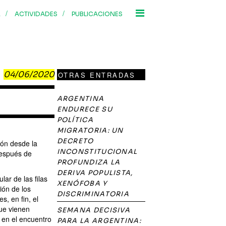
/
/
R
ACTIVIDADES
PUBLICACIONES
04/06/2020
OTRAS ENTRADAS
ARGENTINA
ENDURECE SU
POLÍTICA
MIGRATORIA: UN
DECRETO
ión desde la
INCONSTITUCIONAL
 después de
PROFUNDIZA LA
DERIVA POPULISTA,
lar de las filas
XENÓFOBA Y
ión de los
DISCRIMINATORIA
, en fin, el
que vienen
SEMANA DECISIVA
 en el encuentro
PARA LA ARGENTINA: