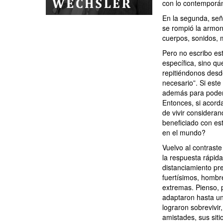
con lo contemporá
En la segunda, seña
se rompió la armon
cuerpos, sonidos, m
Pero no escribo est
específica, sino q
repitiéndonos desd
necesario”. Si este
además para poder 
Entonces, si acorda
de vivir considera
beneficiado con est
en el mundo?
Vuelvo al contraste
la respuesta rápida
distanciamiento p
fuertísimos, hombr
extremas. Pienso, 
adaptaron hasta un
lograron sobrevivir
amistades, sus sit