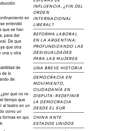
ESFERAS DE
roducción
INFLUENCIA. ¿FIN DEL
ORDEN
confinamiento en
INTERNACIONAL
 se entendió
LIBERAL?
es que se han
REFORMA LABORAL
s, para dar
EN LA ARGENTINA:
oral. De que
 ya que otra
PROFUNDIZANDO LAS
e una u otra
DESIGUALDADES
PARA LAS MUJERES
abilidad de
UNA BREVE HISTORIA
 de lo
DEMOCRACIA EN
tando de
MOVIMIENTO,
CIUDADANÍA EN
 ¿por qué no re-
DISPUTA: REDEFINIR
 el tiempo que
LA DEMOCRACIA
r al teatro en un
DESDE EL SUR
dido como un
las formas en que
CHINA ANTE
a.
ESTADOS UNIDOS