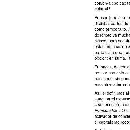
con/en/a ese capita
cultural?
Pensar (en) la eme
distintas partes d
como temporario. A
descripto ya mucha
clases, para segui
estas adecuaciones
parte es la que tra
opción; en suma, la
Entonces, quienes 
pensar con esta con
necesario, sin pone
encontrar alternat
Así, si definimos a
imaginar el espaci
sea necesario hacer
Frankenstein
? O es
activador de concie
el capitalismo reco