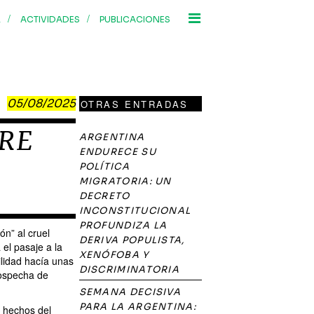
/
/
R
ACTIVIDADES
PUBLICACIONES
05/08/2025
OTRAS ENTRADAS
BRE
ARGENTINA
ENDURECE SU
POLÍTICA
MIGRATORIA: UN
DECRETO
INCONSTITUCIONAL
PROFUNDIZA LA
ón” al cruel
DERIVA POPULISTA,
 el pasaje a la
XENÓFOBA Y
ilidad hacía unas
DISCRIMINATORIA
sospecha de
SEMANA DECISIVA
PARA LA ARGENTINA:
s hechos del