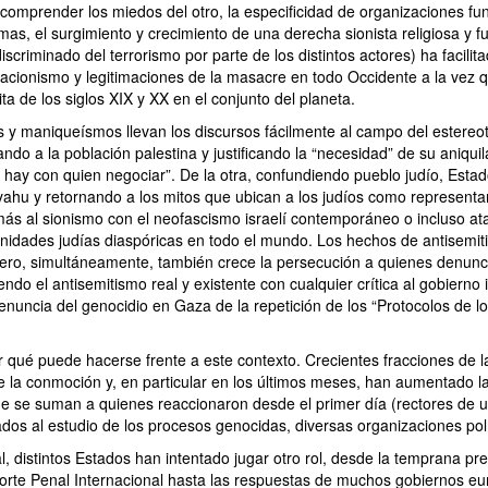
comprender los miedos del otro, la especificidad de organizaciones fu
as, el surgimiento y crecimiento de una derecha sionista religiosa y f
discriminado del terrorismo por parte de los distintos actores) ha facili
acionismo y legitimaciones de la masacre en todo Occidente a la vez q
ta de los siglos XIX y XX en el conjunto del planeta.
es y maniqueísmos llevan los discursos fácilmente al campo del estereo
do a la población palestina y justificando la “necesidad” de su aniquil
hay con quien negociar”. De la otra, confundiendo pueblo judío, Estado
ahu y retornando a los mitos que ubican a los judíos como representa
 al sionismo con el neofascismo israelí contemporáneo o incluso at
dades judías diaspóricas en todo el mundo. Los hechos de antisemit
 pero, simultáneamente, también crece la persecución a quienes denun
endo el antisemitismo real y existente con cualquier crítica al gobierno 
 denuncia del genocidio en Gaza de la repetición de los “Protocolos de l
r qué puede hacerse frente a este contexto. Crecientes fracciones de la
 la conmoción y, en particular en los últimos meses, han aumentado l
e se suman a quienes reaccionaron desde el primer día (rectores de u
dos al estudio de los procesos genocidas, diversas organizaciones polí
al, distintos Estados han intentado jugar otro rol, desde la temprana pr
Corte Penal Internacional hasta las respuestas de muchos gobiernos e