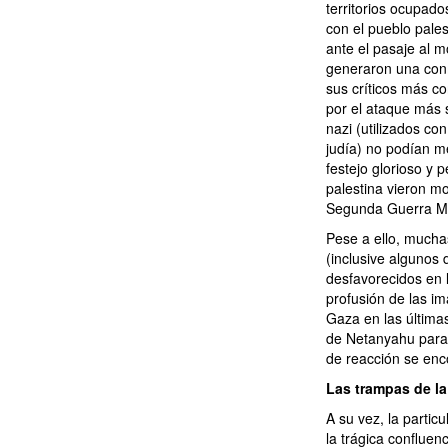
territorios ocupad
con el pueblo pales
ante el pasaje al m
generaron una conm
sus críticos más c
por el ataque más s
nazi (utilizados con
judía) no podían m
festejo glorioso y 
palestina vieron mo
Segunda Guerra Mu
Pese a ello, mucha
(inclusive algunos
desfavorecidos en 
profusión de las im
Gaza en las última
de Netanyahu para 
de reacción se enc
Las trampas de l
A su vez, la partic
la trágica conflue