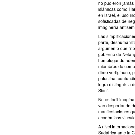
no pudieron jamás 
islámicas como Ham
en Israel, el uso in
sofisticadas de neg
imaginería antisemi
Las simplificacion
parte, deshumanizan
argumento que “no 
gobierno de Netany
homologando además
miembros de comuni
ritmo vertiginoso,
palestina, confundi
logra distinguir la
Sión”.
No es fácil imagina
van despertando de
manifestaciones qu
académicos vincula
A nivel internacion
Sudáfrica ante la 