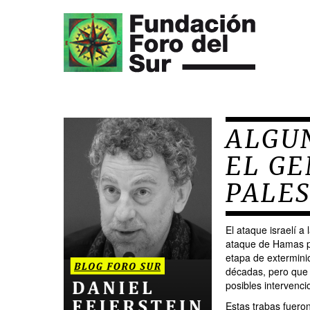
ALGU
EL GE
PALE
El ataque israelí a
ataque de Hamas pro
etapa de extermini
décadas, pero que f
posibles intervencio
Estas trabas fuero