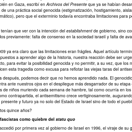
bién en Gaza, escribí en
Archivos del Presente
que ya se habían desarr
de una práctica social genocida (estigmatización, hostigamiento, aisl
emático), pero que el exterminio todavía encontraba limitaciones para 
 tenían que ver con la intención del
establishment
de gobierno, sino co
s previamente: falta de consenso en la sociedad israelí y falta de aval
9 ya era claro que las limitaciones eran frágiles. Aquel artículo termi
puestos a aprender algo de la historia, nuestra reacción debe ser urge
cto, para evitar la posibilidad genocida y no permitir, a su vez, que lo
ilicen esta tragedia como excusa para reflotar las viejas taras del antise
s después, podemos decir que no hemos aprendido nada. El genocidio
ntra ante nuestros ojos en el despliegue más desgarrador de su etapa 
s de niños muriendo cada semana de hambre, tal como ocurría en los 
mo contrapartida, el antisemitismo crece vertiginosamente, augurando
presente y futuro ya no solo del Estado de Israel sino de todo el puebl
tos quince años?
fascistas como quiebre del
statu quo
ccedió por primera vez al gobierno de Israel en 1996, el viraje de su 