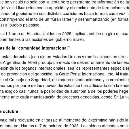
e se vinculó no solo con la lenta pero persistente transformación de l
(el viejo Likud) sino con la aparición y el crecimiento de formaciones 
nando al gobierno en sus distintas coaliciones hacia formas cada vez 
 construyendo el mito de un “Gran Israel” y deshumanizando (en formas
as) al pueblo palestino.
ald Trump en Estados Unidos en 2025 implicó también un giro en cuan
ner límites a las acciones del gobierno israelí.
as de la “comunidad internacional”
e estas derechas (con eje en Estados Unidos y ramificaciones en otros
 la Argentina de Milei) produjo un efecto de desmoronamiento de las e
sión de los órganos internacionales, sea los representantes especial
s de prevención del genocidio, la Corte Penal Internacional, etc. Al trat
en el Consejo de Seguridad, el bloqueo estadounidense y la creciente 
manos por parte de las nuevas derechas se han articulado con la end
ha exigido casi nunca la posibilidad de autonomía de los poderes heg
amente ante cada manifestación de procesos genocidas, desde Sri La
e octubre
livaje más relevante en el pasaje al momento del exterminio han sido l
ntado por Hamas el 7 de octubre de 2023. Las aldeas atacadas no co