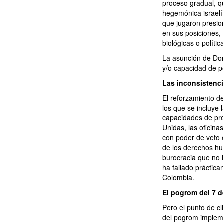
proceso gradual, qu
hegemónica israelí 
que jugaron presio
en sus posiciones,
biológicas o polític
La asunción de Don
y/o capacidad de po
Las inconsistenci
El reforzamiento d
los que se incluye
capacidades de pre
Unidas, las oficina
con poder de veto 
de los derechos hu
burocracia que no 
ha fallado práctic
Colombia.
El pogrom del 7 d
Pero el punto de c
del pogrom impleme