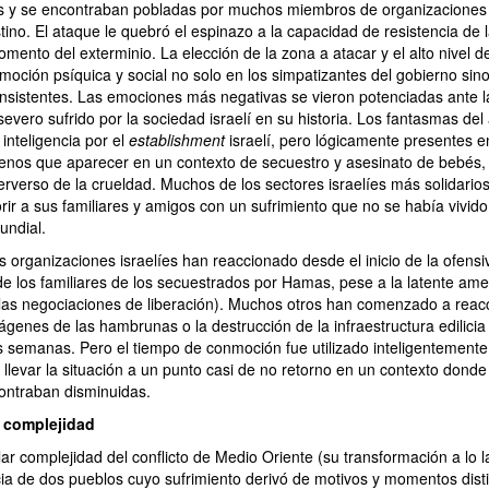
os y se encontraban pobladas por muchos miembros de organizaciones 
tino. El ataque le quebró el espinazo a la capacidad de resistencia de l
omento del exterminio. La elección de la zona a atacar y el alto nivel d
oción psíquica y social no solo en los simpatizantes del gobierno si
onsistentes. Las emociones más negativas se vieron potenciadas ante l
evero sufrido por la sociedad israelí en su historia. Los fantasmas del
 inteligencia por el
establishment
israelí, pero lógicamente presentes 
enos que aparecer en un contexto de secuestro y asesinato de bebés, 
perverso de la crueldad. Muchos de los sectores israelíes más solidarios
rir a sus familiares y amigos con un sufrimiento que no se había vivido
ndial.
s organizaciones israelíes han reaccionado desde el inicio de la ofens
 de los familiares de los secuestrados por Hamas, pese a la latente am
las negociaciones de liberación). Muchos otros han comenzado a reacc
ágenes de las hambrunas o la destrucción de la infraestructura edilicia 
s semanas. Pero el tiempo de conmoción fue utilizado inteligentemente
llevar la situación a un punto casi de no retorno en un contexto dond
ontraban disminuidas.
a complejidad
ular complejidad del conflicto de Medio Oriente (su transformación a lo l
ncia de dos pueblos cuyo sufrimiento derivó de motivos y momentos dist