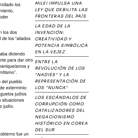
MILEI IMPULSA UNA
ollado los
LEY QUE DEBILITA LAS
amiento,
poder
FRONTERAS DEL PAÍS
LA EDAD DE LA
n los dos
INVENCIÓN:
 de los “aliados
CREATIVIDAD Y
POTENCIA SIMBÓLICA
EN LA VEJEZ
naba diciendo
nte para dar otro
ENTRE LA
s maniqueísmos y
REVOLUCIÓN DE LOS
mitismo”.
"NADIES" Y LA
 del pueblo
REPRESENTACIÓN DE
de exterminio:
LOS "NUNCA"
guetos judíos
LOS ESCÁNDALOS DE
 situaciones
CORRUPCIÓN COMO
o judío.
CATALIZADORES DEL
NEGACIONISMO
HISTÓRICO EN COREA
DEL SUR
gobierno fue un