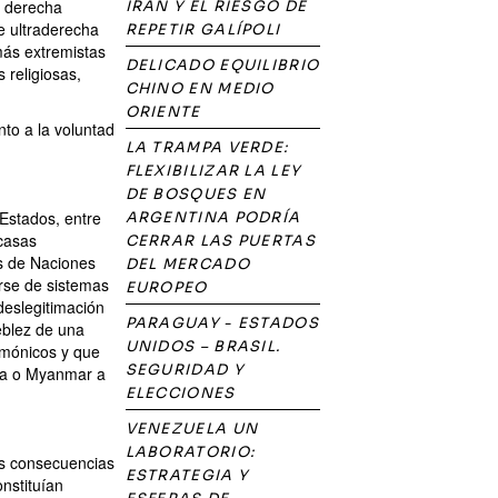
a derecha
IRÁN Y EL RIESGO DE
de ultraderecha
REPETIR GALÍPOLI
más extremistas
DELICADO EQUILIBRIO
 religiosas,
CHINO EN MEDIO
ORIENTE
to a la voluntad
LA TRAMPA VERDE:
FLEXIBILIZAR LA LEY
DE BOSQUES EN
 Estados, entre
ARGENTINA PODRÍA
scasas
CERRAR LAS PUERTAS
es de Naciones
DEL MERCADO
arse de sistemas
EUROPEO
deslegitimación
PARAGUAY - ESTADOS
eblez de una
UNIDOS – BRASIL.
emónicos y que
SEGURIDAD Y
nka o Myanmar a
ELECCIONES
VENEZUELA UN
LABORATORIO:
as consecuencias
ESTRATEGIA Y
nstituían