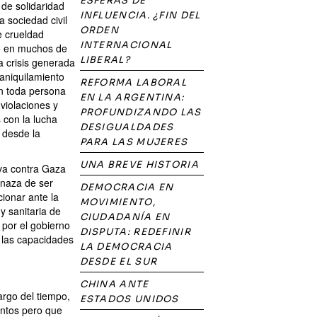
ESFERAS DE
de solidaridad
INFLUENCIA. ¿FIN DEL
a sociedad civil
ORDEN
e crueldad
INTERNACIONAL
no en muchos de
LIBERAL?
a crisis generada
 aniquilamiento
REFORMA LABORAL
en toda persona
EN LA ARGENTINA:
violaciones y
PROFUNDIZANDO LAS
 con la lucha
DESIGUALDADES
 desde la
PARA LAS MUJERES
UNA BREVE HISTORIA
iva contra Gaza
enaza de ser
DEMOCRACIA EN
ionar ante la
MOVIMIENTO,
y sanitaria de
CIUDADANÍA EN
 por el gobierno
DISPUTA: REDEFINIR
e las capacidades
LA DEMOCRACIA
DESDE EL SUR
CHINA ANTE
argo del tiempo,
ESTADOS UNIDOS
intos pero que