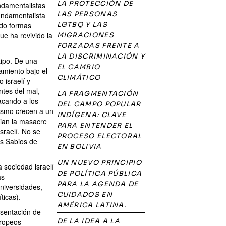
LA PROTECCIÓN DE
ndamentalistas
LAS PERSONAS
undamentalista
tado formas
LGTBQ Y LAS
ue ha revivido la
MIGRACIONES
FORZADAS FRENTE A
LA DISCRIMINACIÓN Y
tipo. De una
EL CAMBIO
amiento bajo el
CLIMÁTICO
 israelí y
ntes del mal,
LA FRAGMENTACIÓN
acando a los
DEL CAMPO POPULAR
ismo crecen a un
INDÍGENA: CLAVE
cian la masacre
PARA ENTENDER EL
israelí. No se
PROCESO ELECTORAL
os Sabios de
EN BOLIVIA
UN NUEVO PRINCIPIO
 sociedad israelí
DE POLÍTICA PÚBLICA
as
PARA LA AGENDA DE
niversidades,
CUIDADOS EN
ticas).
AMÉRICA LATINA.
esentación de
uropeos
DE LA IDEA A LA