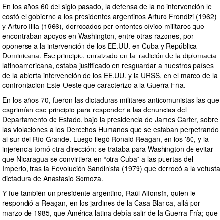
En los años 60 del siglo pasado, la defensa de la no intervención le
costó el gobierno a los presidentes argentinos Arturo Frondizi (1962)
y Arturo Illia (1966), derrocados por ententes cívico-militares que
encontraban apoyos en Washington, entre otras razones, por
oponerse a la intervención de los EE.UU. en Cuba y República
Dominicana. Ese principio, enraizado en la tradición de la diplomacia
latinoamericana, estaba justificado en resguardar a nuestros países
de la abierta intervención de los EE.UU. y la URSS, en el marco de la
confrontación Este-Oeste que caracterizó a la Guerra Fría.
En los años 70, fueron las dictaduras militares anticomunistas las que
esgrimían ese principio para responder a las denuncias del
Departamento de Estado, bajo la presidencia de James Carter, sobre
las violaciones a los Derechos Humanos que se estaban perpetrando
al sur del Río Grande. Luego llegó Ronald Reagan, en los '80, y la
injerencia tomó otra dirección: se trataba para Washington de evitar
que Nicaragua se convirtiera en “otra Cuba” a las puertas del
Imperio, tras la Revolución Sandinista (1979) que derrocó a la vetusta
dictadura de Anastasio Somoza.
Y fue también un presidente argentino, Raúl Alfonsín, quien le
respondió a Reagan, en los jardines de la Casa Blanca, allá por
marzo de 1985, que América latina debía salir de la Guerra Fría; que