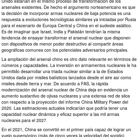
Unido estarían en el mismo proceso de transformación de los
arsenales existentes. De hecho el argumento norteamericano es que
la decisión de incorporar armas nucleares de baja potencia es una
respuesta a evoluciones tecnológicas similares ya iniciadas por Rusia
para el escenario de Europa Central y China en el sudeste asiático.
Es de imaginar que Israel, India y Pakistán tendrían la misma
tendencia de ensayar transformar el arsenal nuclear que disponen
con dispositivos de menor poder destructivo al compartir áreas
geográficas comunes con los potenciales adversarios principales.
La ampliación del arsenal chino es otro dato relevante en términos de
números y capacidades. La inversión en armamentos nucleares le ha
permitido desarrollar una triada nuclear similar a la de Estados
Unidos dada por misiles balísticos lanzados desde el aire así como
misiles desde tierra y mar. De acuerdo a FAS, la rápida
modernización del arsenal nuclear de China deja en evidencia un
aumento sustantivo de ojivas nucleares y una extensa red de silos
con respecto a la proyección del informe China Military Power del
2020. Las estimaciones actuales indicarían que podría tener una
capacidad nuclear dinámica y eficaz superior a las mil armas
nucleares para el 2027.
En el 2021, China se convirtió en el primer país capaz de lograr un
vuelo supersónico (más de cinco veces la velocidad del sonido)