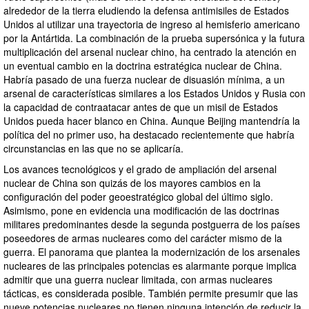
alrededor de la tierra eludiendo la defensa antimisiles de Estados
Unidos al utilizar una trayectoria de ingreso al hemisferio americano
por la Antártida. La combinación de la prueba supersónica y la futura
multiplicación del arsenal nuclear chino, ha centrado la atención en
un eventual cambio en la doctrina estratégica nuclear de China.
Habría pasado de una fuerza nuclear de disuasión mínima, a un
arsenal de características similares a los Estados Unidos y Rusia con
la capacidad de contraatacar antes de que un misil de Estados
Unidos pueda hacer blanco en China. Aunque Beijing mantendría la
política del no primer uso, ha destacado recientemente que habría
circunstancias en las que no se aplicaría.
Los avances tecnológicos y el grado de ampliación del arsenal
nuclear de China son quizás de los mayores cambios en la
configuración del poder geoestratégico global del último siglo.
Asimismo, pone en evidencia una modificación de las doctrinas
militares predominantes desde la segunda postguerra de los países
poseedores de armas nucleares como del carácter mismo de la
guerra. El panorama que plantea la modernización de los arsenales
nucleares de las principales potencias es alarmante porque implica
admitir que una guerra nuclear limitada, con armas nucleares
tácticas, es considerada posible. También permite presumir que las
nueve potencias nucleares no tienen ninguna intención de reducir la