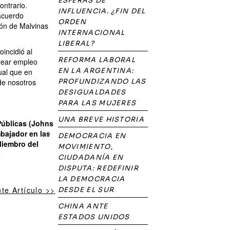
ESFERAS DE
ontrario.
INFLUENCIA. ¿FIN DEL
 acuerdo
ORDEN
ión de Malvinas
INTERNACIONAL
LIBERAL?
incidió al
REFORMA LABORAL
crear empleo
EN LA ARGENTINA:
ual que en
 de nosotros
PROFUNDIZANDO LAS
DESIGUALDADES
PARA LAS MUJERES
UNA BREVE HISTORIA
Públicas (Johns
mbajador en las
DEMOCRACIA EN
 Miembro del
MOVIMIENTO,
.
CIUDADANÍA EN
DISPUTA: REDEFINIR
LA DEMOCRACIA
nte Artículo >>
DESDE EL SUR
CHINA ANTE
ESTADOS UNIDOS