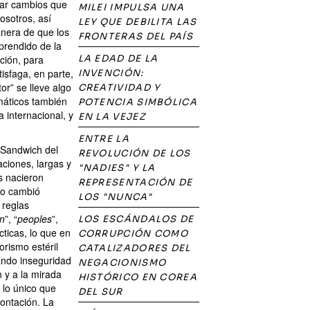
rar cambios que
MILEI IMPULSA UNA
osotros, así
LEY QUE DEBILITA LAS
manera de que los
FRONTERAS DEL PAÍS
prendido de la
ción, para
LA EDAD DE LA
isfaga, en parte,
INVENCIÓN:
or” se lleve algo
CREATIVIDAD Y
omáticos también
POTENCIA SIMBÓLICA
 internacional, y
EN LA VEJEZ
ENTRE LA
y Sandwich del
REVOLUCIÓN DE LOS
aciones, largas y
"NADIES" Y LA
es nacieron
REPRESENTACIÓN DE
do cambió
LOS "NUNCA"
 reglas
on
”, “
peoples
”,
LOS ESCÁNDALOS DE
cticas, lo que en
CORRUPCIÓN COMO
rismo estéril
CATALIZADORES DEL
ando inseguridad
NEGACIONISMO
 y a la mirada
HISTÓRICO EN COREA
 lo único que
DEL SUR
rontación. La