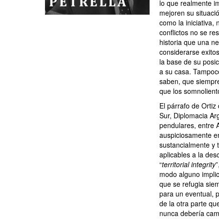
lo que realmente i
mejoren su situaci
como la iniciativa,
conflictos no se r
historia que una ne
considerarse exito
la base de su posic
a su casa. Tampoco 
saben, que siempre
que los somnolient
El párrafo de Ortiz
Sur, Diplomacia Arg
pendulares, entre 
auspiciosamente e
sustancialmente y t
aplicables a la desc
“
territorial integrity
”
modo alguno implic
que se refugia sie
para un eventual, 
de la otra parte q
nunca debería camb