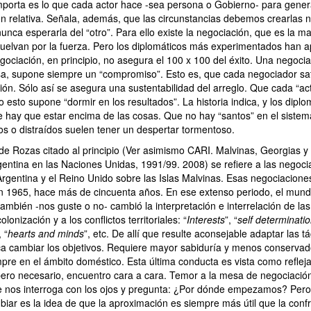
mporta es lo que cada actor hace -sea persona o Gobierno- para gene
ón relativa. Señala, además, que las circunstancias debemos crearlas n
 nunca esperarla del “otro”. Para ello existe la negociación, que es la 
esuelvan por la fuerza. Pero los diplomáticos más experimentados han a
gociación, en principio, no asegura el 100 x 100 del éxito. Una negocia
sa, supone siempre un “compromiso”. Esto es, que cada negociador sat
ión. Sólo así se asegura una sustentabilidad del arreglo. Que cada “act
esto supone “dormir en los resultados”. La historia indica, y los dipl
 hay que estar encima de las cosas. Que no hay “santos” en el sistema
os o distraídos suelen tener un despertar tormentoso.
 de Rozas citado al principio (Ver asimismo CARI. Malvinas, Georgias 
entina en las Naciones Unidas, 1991/99. 2008) se refiere a las negoci
Argentina y el Reino Unido sobre las Islas Malvinas. Esas negociacion
n 1965, hace más de cincuenta años. En ese extenso periodo, el mun
ambién -nos guste o no- cambió la interpretación e interrelación de las
olonización y a los conflictos territoriales: “
Interests
”, “
self determinati
, “
hearts and minds
”, etc. De allí que resulte aconsejable adaptar las tá
a cambiar los objetivos. Requiere mayor sabiduría y menos conservado
mpre en el ámbito doméstico. Esta última conducta es vista como reflej
pero necesario, encuentro cara a cara. Temor a la mesa de negociación
ue nos interroga con los ojos y pregunta: ¿Por dónde empezamos? Pero
iar es la idea de que la aproximación es siempre más útil que la conf