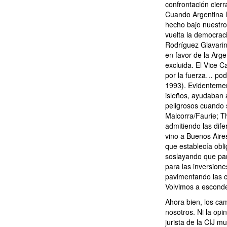
confrontación cierr
Cuando Argentina l
hecho bajo nuestro
vuelta la democraci
Rodríguez Giavarini
en favor de la Arg
excluida. El Vice C
por la fuerza… pod
1993). Evidentement
isleños, ayudaban 
peligrosos cuando s
Malcorra/Faurie; T
admitiendo las dife
vino a Buenos Aire
que establecía obli
soslayando que par
para las inversion
pavimentando las co
Volvimos a escond
Ahora bien, los ca
nosotros. Ni la opi
jurista de la CIJ 