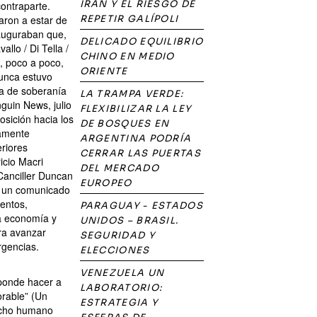
IRÁN Y EL RIESGO DE
contraparte.
aron a estar de
REPETIR GALÍPOLI
 auguraban que,
DELICADO EQUILIBRIO
llo / Di Tella /
CHINO EN MEDIO
o, poco a poco,
ORIENTE
nunca estuvo
cia de soberanía
LA TRAMPA VERDE:
guin News, julio
FLEXIBILIZAR LA LEY
osición hacia los
DE BOSQUES EN
ramente
ARGENTINA PODRÍA
eriores
CERRAR LAS PUERTAS
icio Macri
DEL MERCADO
 Canciller Duncan
EUROPEO
i, un comunicado
mentos,
PARAGUAY - ESTADOS
la economía y
UNIDOS – BRASIL.
ra avanzar
SEGURIDAD Y
rgencias.
ELECCIONES
VENEZUELA UN
sponde hacer a
LABORATORIO:
orable” (Un
ESTRATEGIA Y
recho humano