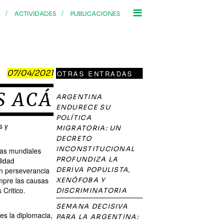
/
/
R
ACTIVIDADES
PUBLICACIONES
07/04/2021
OTRAS ENTRADAS
S ACÁ
ARGENTINA
ENDURECE SU
POLÍTICA
s y
MIGRATORIA: UN
DECRETO
INCONSTITUCIONAL
ias mundiales
PROFUNDIZA LA
lidad
on perseverancia
DERIVA POPULISTA,
mpre las causas
XENÓFOBA Y
 Critico.
DISCRIMINATORIA
SEMANA DECISIVA
es la diplomacia,
PARA LA ARGENTINA: