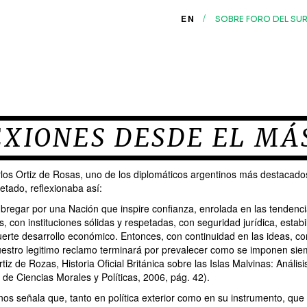
/
EN
SOBRE FORO DEL SU
XIONES DESDE EL MÁ
los Ortiz de Rosas, uno de los diplomáticos argentinos más destacado
tado, reflexionaba así:
egar por una Nación que inspire confianza, enrolada en las tendenc
con instituciones sólidas y respetadas, con seguridad jurídica, estabi
uerte desarrollo económico. Entonces, con continuidad en las ideas, c
uestro legitimo reclamo terminará por prevalecer como se imponen sie
iz de Rozas, Historia Oficial Británica sobre las Islas Malvinas: Análisis
de Ciencias Morales y Políticas, 2006, pág. 42).
 nos señala que, tanto en política exterior como en su instrumento, que 