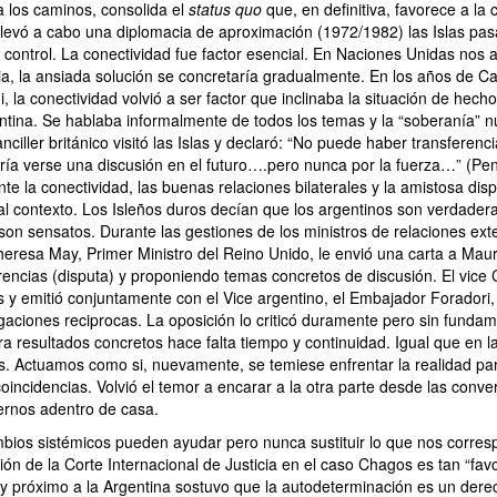
a los caminos, consolida el
status quo
que, en definitiva, favorece a la 
levó a cabo una diplomacia de aproximación (1972/1982) las Islas pas
 control. La conectividad fue factor esencial. En Naciones Unidas nos
a, la ansiada solución se concretaría gradualmente. En los años de Cava
, la conectividad volvió a ser factor que inclinaba la situación de hech
entina. Se hablaba informalmente de todos los temas y la “soberanía” 
anciller británico visitó las Islas y declaró: “No puede haber transferen
ría verse una discusión en el futuro….pero nunca por la fuerza…” (Pen
e la conectividad, las buenas relaciones bilaterales y la amistosa disp
al contexto. Los Isleños duros decían que los argentinos son verdade
on sensatos. Durante las gestiones de los ministros de relaciones ext
heresa May, Primer Ministro del Reino Unido, le envió una carta a Maur
rencias (disputa) y proponiendo temas concretos de discusión. El vice
s y emitió conjuntamente con el Vice argentino, el Embajador Forador
gaciones reciprocas. La oposición lo criticó duramente pero sin funda
a resultados concretos hace falta tiempo y continuidad. Igual que en 
es. Actuamos como si, nuevamente, se temiese enfrentar la realidad pa
incidencias. Volvió el temor a encarar a la otra parte desde las conve
ernos adentro de casa.
mbios sistémicos pueden ayudar pero nunca sustituir lo que nos corre
nión de la Corte Internacional de Justicia en el caso Chagos es tan “fav
muy próximo a la Argentina sostuvo que la autodeterminación es un de