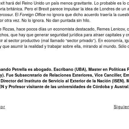
Brexit hará del Reino Unido un país menos gravitante. Lo probable es lo c
ia británica. Pero el Brexit parece impulsar la idea de Londres de un
ercosur. El
Foreign Office
no ignora que dicho acuerdo traería la cuest
or otra vez. No lo ignora. No dan puntada sin hilo.
de Rozas, hace pocos días un economista destacado, Remes Lenicov, co
hos, que hay que generar seguridad jurídica para atraer capitales y 
ir al sector productivo (mal llamado “sector privado”). En economía, ig
hay que asumir la realidad y trabajar sobre ella, mirando al mundo. Sólo
nando Petrella es abogado.
Escribano (UBA), Master en Políticas 
ty). Fue
Subsecretario de Relaciones Exteriores, Vice Canciller, E
irector del Instituto de Servicio al Exterior de la Nación (ISEN).
EN y Profesor visitante de las universidades de Córdoba y Austral
ior
Siguie