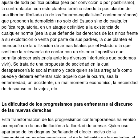
ajuste de toda política pública (sea por convicción o por posibilismo),
la confrontación con este planteo termina siendo la postulación de
una libertad ilimitada (la de los “anarco-capitalistas” contemporáneos)
que proponen la demolición no solo del Estado sino de cualquier
política regulatoria, en un ataque definitivo a la existencia de
cualquier norma (sea la que defiende los derechos de los niños frente
a su explotación o venta por parte de sus padres, la que plantea el
monopolio de la utilización de armas letales por el Estado o la que
sostiene la relevancia de contar con un sistema impositivo que
permita ofrecer asistencia ante los diversos infortunios que podemos
vivir). Se trata de una propuesta de sociedad en la cual
desaparecería lo social mismo y cada quien se las arreglaría como
puede y debiera enfrentar solo aquello que le ocurra, sea la
enfermedad, un accidente, un mal momento económico, la necesidad
de descanso en la vejez, etc.
La dificultad de los progresismos para enfrentarse al discurso
de las nuevas derechas
Esta transformación de los progresismos contemporáneos ha venido
acompañada de una limitación a la libertad de pensar. Quien ose
apartarse de los dogmas (señalando el efecto nocivo de la
inseguridad en barrios populares, el de la inflación en los salarios, el