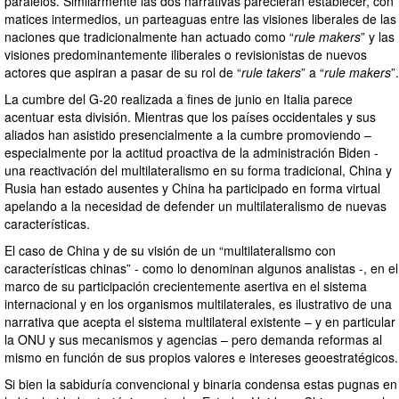
paralelos. Similarmente las dos narrativas parecieran establecer, con
matices intermedios, un parteaguas entre las visiones liberales de las
naciones que tradicionalmente han actuado como “
rule makers
” y las
visiones predominantemente iliberales o revisionistas de nuevos
actores que aspiran a pasar de su rol de “
rule takers
” a “
rule makers
”.
La cumbre del G-20 realizada a fines de junio en Italia parece
acentuar esta división. Mientras que los países occidentales y sus
aliados han asistido presencialmente a la cumbre promoviendo –
especialmente por la actitud proactiva de la administración Biden -
una reactivación del multilateralismo en su forma tradicional, China y
Rusia han estado ausentes y China ha participado en forma virtual
apelando a la necesidad de defender un multilateralismo de nuevas
características.
El caso de China y de su visión de un “multilateralismo con
características chinas” - como lo denominan algunos analistas -, en el
marco de su participación crecientemente asertiva en el sistema
internacional y en los organismos multilaterales, es ilustrativo de una
narrativa que acepta el sistema multilateral existente – y en particular
la ONU y sus mecanismos y agencias – pero demanda reformas al
mismo en función de sus propios valores e intereses geoestratégicos.
Si bien la sabiduría convencional y binaria condensa estas pugnas en