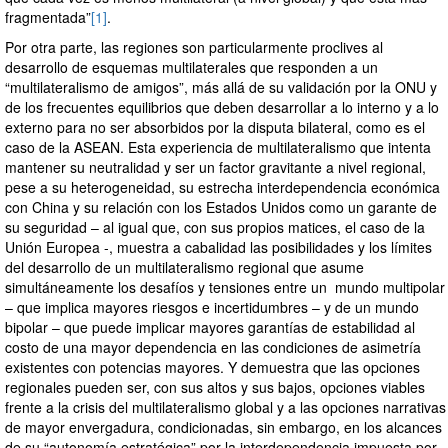
fragmentada”
[1]
.
Por otra parte, las regiones son particularmente proclives al
desarrollo de esquemas multilaterales que responden a un
“multilateralismo de amigos”, más allá de su validación por la ONU y
de los frecuentes equilibrios que deben desarrollar a lo interno y a lo
externo para no ser absorbidos por la disputa bilateral, como es el
caso de la ASEAN. Esta experiencia de multilateralismo que intenta
mantener su neutralidad y ser un factor gravitante a nivel regional,
pese a su heterogeneidad, su estrecha interdependencia económica
con China y su relación con los Estados Unidos como un garante de
su seguridad – al igual que, con sus propios matices, el caso de la
Unión Europea -, muestra a cabalidad las posibilidades y los límites
del desarrollo de un multilateralismo regional que asume
simultáneamente los desafíos y tensiones entre un mundo multipolar
– que implica mayores riesgos e incertidumbres – y de un mundo
bipolar – que puede implicar mayores garantías de estabilidad al
costo de una mayor dependencia en las condiciones de asimetría
existentes con potencias mayores. Y demuestra que las opciones
regionales pueden ser, con sus altos y sus bajos, opciones viables
frente a la crisis del multilateralismo global y a las opciones narrativas
de mayor envergadura, condicionadas, sin embargo, en los alcances
de su “autonomía estratégica” por la interdependencia impuesta por