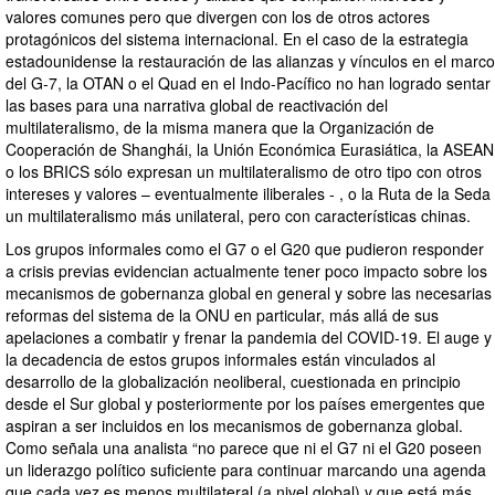
valores comunes pero que divergen con los de otros actores
protagónicos del sistema internacional. En el caso de la estrategia
estadounidense la restauración de las alianzas y vínculos en el marco
del G-7, la OTAN o el Quad en el Indo-Pacífico no han logrado sentar
las bases para una narrativa global de reactivación del
multilateralismo, de la misma manera que la Organización de
Cooperación de Shanghái, la Unión Económica Eurasiática, la ASEAN
o los BRICS sólo expresan un multilateralismo de otro tipo con otros
intereses y valores – eventualmente iliberales - , o la Ruta de la Seda
un multilateralismo más unilateral, pero con características chinas.
Los grupos informales como el G7 o el G20 que pudieron responder
a crisis previas evidencian actualmente tener poco impacto sobre los
mecanismos de gobernanza global en general y sobre las necesarias
reformas del sistema de la ONU en particular, más allá de sus
apelaciones a combatir y frenar la pandemia del COVID-19. El auge y
la decadencia de estos grupos informales están vinculados al
desarrollo de la globalización neoliberal, cuestionada en principio
desde el Sur global y posteriormente por los países emergentes que
aspiran a ser incluidos en los mecanismos de gobernanza global.
Como señala una analista “no parece que ni el G7 ni el G20 poseen
un liderazgo político suficiente para continuar marcando una agenda
que cada vez es menos multilateral (a nivel global) y que está más