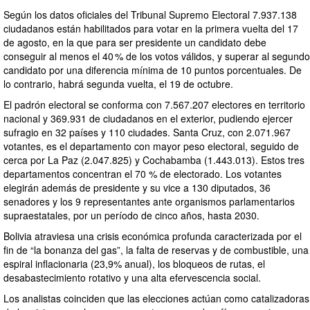
Según los datos oficiales del Tribunal Supremo Electoral 7.937.138
ciudadanos están habilitados para votar en la primera vuelta del 17
de agosto, en la que para ser presidente un candidato debe
conseguir al menos el 40 % de los votos válidos, y superar al segundo
candidato por una diferencia mínima de 10 puntos porcentuales. De
lo contrario, habrá segunda vuelta, el 19 de octubre.
El padrón electoral se conforma con 7.567.207 electores en territorio
nacional y 369.931 de ciudadanos en el exterior, pudiendo ejercer
sufragio en 32 países y 110 ciudades. Santa Cruz, con 2.071.967
votantes, es el departamento con mayor peso electoral, seguido de
cerca por La Paz (2.047.825) y Cochabamba (1.443.013). Estos tres
departamentos concentran el 70 % de electorado. Los votantes
elegirán además de presidente y su vice a 130 diputados, 36
senadores y los 9 representantes ante organismos parlamentarios
supraestatales, por un período de cinco años, hasta 2030.
Bolivia atraviesa una crisis económica profunda caracterizada por el
fin de “la bonanza del gas”, la falta de reservas y de combustible, una
espiral inflacionaria (23,9% anual), los bloqueos de rutas, el
desabastecimiento rotativo y una alta efervescencia social.
Los analistas coinciden que las elecciones actúan como catalizadoras