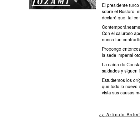
El presidente turc
sobre el Bósforo, 
declaró que, tal co
Contemporáneamente
Con el caluroso ap
nunca fue contradic
Propongo entonces 
la sede imperial o
La caída de Consta
saldados y siguen i
‎Estudiemos los orí
que todo lo nuevo 
vista sus causas má
<< Artículo Anter