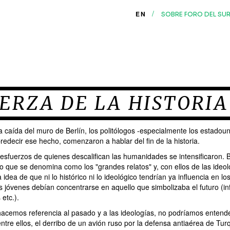
/
EN
SOBRE FORO DEL SU
ERZA DE LA HISTORIA
 caída del muro de Berlín, los politólogos -especialmente los estadoun
edecir ese hecho, comenzaron a hablar del fin de la historia.
 esfuerzos de quienes descalifican las humanidades se intensificaron. 
lo que se denomina como los "grandes relatos‎" y, con ellos de las ideo
a idea de que ni lo histórico ni lo ideológico tendrían ya influencia en l
s jóvenes debían concentrarse en aquello que simbolizaba el futuro (in
etc.).
hacemos referencia al pasado y a las ideologías, no podríamos entend
ntre ellos, el derribo de un avión ruso por la defensa antiaérea de Tur