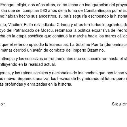
o Erdogan eligió, dos años atrás, como fecha de inauguración del proye
el día que se cumplían 560 años de la toma de Constantinopla por el s
mo habían hecho sus ancestros, su país seguiría escribiendo la historia
, Vladimir Putin reivindicaba Crimea y otros territorios integrantes d
oyo del Patriarcado de Moscú, retomaba la política expansiva de Pedr
ha en la etapa soviética‎ que continuó la marcha hacia los mares cálid
que el referido episodio lo leamos as: La Sublime Puerta (denominació
tomana) derribó un avión de combate del Imperio Bizantino.
ntinopla y los sucesivos enfrentamientos que se sucedieron hasta el s
nfluyendo en la realidad actual.
genes, y las raíces sociales y nacionales de los hechos que nos tocan 
es nuevo. Sepamos analizar los hechos de hoy mirando al futuro pero 
s profundas y enraizadas en la historia.
ior
Siguie