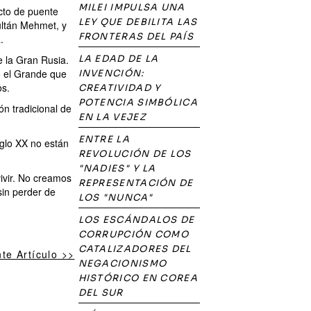
MILEI IMPULSA UNA
cto de puente
LEY QUE DEBILITA LAS
ultán Mehmet, y
FRONTERAS DEL PAÍS
.
e la Gran Rusia.
LA EDAD DE LA
o el Grande que
INVENCIÓN:
os.
CREATIVIDAD Y
POTENCIA SIMBÓLICA
n tradicional de
EN LA VEJEZ
ENTRE LA
iglo XX no están
REVOLUCIÓN DE LOS
"NADIES" Y LA
vivir. No creamos
REPRESENTACIÓN DE
sin perder de
LOS "NUNCA"
LOS ESCÁNDALOS DE
CORRUPCIÓN COMO
CATALIZADORES DEL
nte Artículo >>
NEGACIONISMO
HISTÓRICO EN COREA
DEL SUR