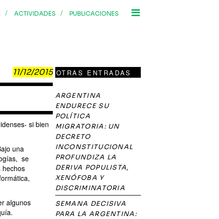
/
/
R
ACTIVIDADES
PUBLICACIONES
11/12/2015
OTRAS ENTRADAS
ARGENTINA
ENDURECE SU
POLÍTICA
idenses- si bien
MIGRATORIA: UN
DECRETO
INCONSTITUCIONAL
Bajo una
PROFUNDIZA LA
logías, se
os hechos
DERIVA POPULISTA,
formática,
XENÓFOBA Y
DISCRIMINATORIA
er algunos
SEMANA DECISIVA
quía.
PARA LA ARGENTINA: