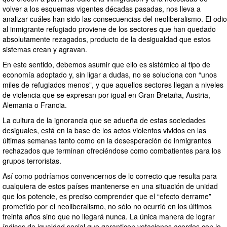
volver a los esquemas vigentes décadas pasadas, nos lleva a
analizar cuáles han sido las consecuencias del neoliberalismo. El odio
al inmigrante refugiado proviene de los sectores que han quedado
absolutamente rezagados, producto de la desigualdad que estos
sistemas crean y agravan.
En este sentido, debemos asumir que ello es sistémico al tipo de
economía adoptado y, sin ligar a dudas, no se soluciona con “unos
miles de refugiados menos”, y que aquellos sectores llegan a niveles
de violencia que se expresan por igual en Gran Bretaña, Austria,
Alemania o Francia.
La cultura de la ignorancia que se adueña de estas sociedades
desiguales, está en la base de los actos violentos vividos en las
últimas semanas tanto como en la desesperación de inmigrantes
rechazados que terminan ofreciéndose como combatientes para los
grupos terroristas.
Así como podríamos convencernos de lo correcto que resulta para
cualquiera de estos países mantenerse en una situación de unidad
que los potencie, es preciso comprender que el “efecto derrame”
prometido por el neoliberalismo, no sólo no ocurrió en los últimos
treinta años sino que no llegará nunca. La única manera de lograr
índices de igualdad social que garanticen votaciones acordes con lo