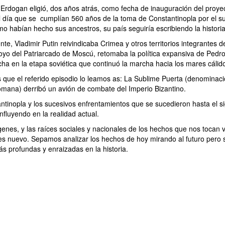
o Erdogan eligió, dos años atrás, como fecha de inauguración del proye
el día que se cumplían 560 años de la toma de Constantinopla por el s
mo habían hecho sus ancestros, su país seguiría escribiendo la historia
, Vladimir Putin reivindicaba Crimea y otros territorios integrantes d
oyo del Patriarcado de Moscú, retomaba la política expansiva de Pedr
ha en la etapa soviética‎ que continuó la marcha hacia los mares cálid
que el referido episodio lo leamos as: La Sublime Puerta (denominació
tomana) derribó un avión de combate del Imperio Bizantino.
ntinopla y los sucesivos enfrentamientos que se sucedieron hasta el s
nfluyendo en la realidad actual.
genes, y las raíces sociales y nacionales de los hechos que nos tocan 
es nuevo. Sepamos analizar los hechos de hoy mirando al futuro pero 
s profundas y enraizadas en la historia.