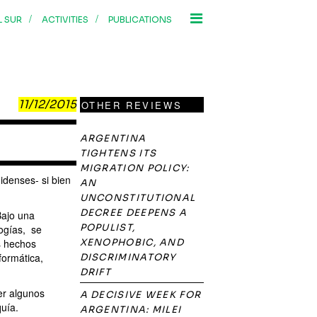
/
/
L SUR
ACTIVITIES
PUBLICATIONS
11/12/2015
OTHER REVIEWS
ARGENTINA
TIGHTENS ITS
MIGRATION POLICY:
idenses- si bien
AN
UNCONSTITUTIONAL
DECREE DEEPENS A
Bajo una
POPULIST,
logías, se
os hechos
XENOPHOBIC, AND
formática,
DISCRIMINATORY
DRIFT
er algunos
A DECISIVE WEEK FOR
quía.
ARGENTINA: MILEI