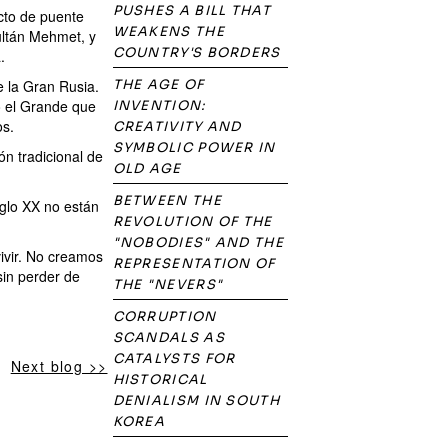
PUSHES A BILL THAT
cto de puente
WEAKENS THE
ultán Mehmet, y
COUNTRY'S BORDERS
.
e la Gran Rusia.
THE AGE OF
o el Grande que
INVENTION:
os.
CREATIVITY AND
SYMBOLIC POWER IN
n tradicional de
OLD AGE
BETWEEN THE
iglo XX no están
REVOLUTION OF THE
"NOBODIES" AND THE
vivir. No creamos
REPRESENTATION OF
sin perder de
THE "NEVERS"
CORRUPTION
SCANDALS AS
CATALYSTS FOR
Next blog >>
HISTORICAL
DENIALISM IN SOUTH
KOREA