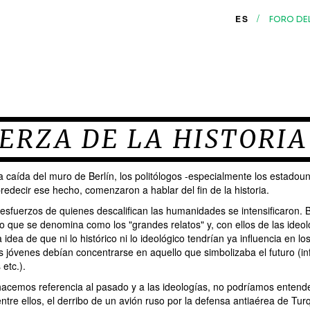
/
ES
FORO DE
ERZA DE LA HISTORIA
 caída del muro de Berlín, los politólogos -especialmente los estadoun
edecir ese hecho, comenzaron a hablar del fin de la historia.
 esfuerzos de quienes descalifican las humanidades se intensificaron. 
lo que se denomina como los "grandes relatos‎" y, con ellos de las ideo
a idea de que ni lo histórico ni lo ideológico tendrían ya influencia en l
s jóvenes debían concentrarse en aquello que simbolizaba el futuro (in
etc.).
hacemos referencia al pasado y a las ideologías, no podríamos entend
ntre ellos, el derribo de un avión ruso por la defensa antiaérea de Tur