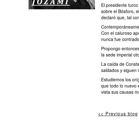
El presidente turc
sobre el Bósforo, 
declaró que, tal co
Contemporáneamente
Con el caluroso ap
nunca fue contradic
Propongo entonces 
la sede imperial o
La caída de Consta
saldados y siguen i
‎Estudiemos los orí
que todo lo nuevo 
vista sus causas má
<< Previous blog