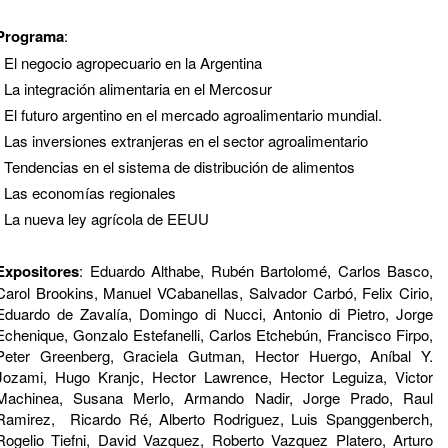
Programa
:
- El negocio agropecuario en la Argentina
- La integración alimentaria en el Mercosur
- El futuro argentino en el mercado agroalimentario mundial.
- Las inversiones extranjeras en el sector agroalimentario
- Tendencias en el sistema de distribución de alimentos
- Las economías regionales
- La nueva ley agrícola de EEUU
Expositores
: Eduardo Althabe, Rubén Bartolomé, Carlos Basco,
Carol Brookins, Manuel VCabanellas, Salvador Carbó, Felix Cirio,
Eduardo de Zavalía, Domingo di Nucci, Antonio di Pietro, Jorge
Echenique, Gonzalo Estefanelli, Carlos Etchebún, Francisco Firpo,
Peter Greenberg, Graciela Gutman, Hector Huergo, Aníbal Y.
Jozami, Hugo Kranjc, Hector Lawrence, Hector Leguiza, Victor
Machinea, Susana Merlo, Armando Nadir, Jorge Prado, Raul
Ramirez, Ricardo Ré, Alberto Rodriguez, Luis Spanggenberch,
Rogelio Tiefni, David Vazquez, Roberto Vazquez Platero, Arturo